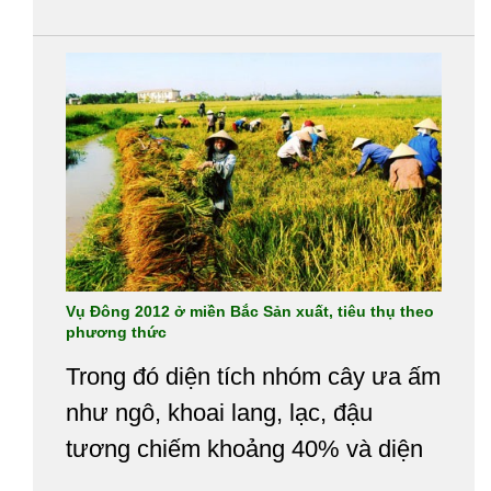
tôm. Do nền đất bị nhiễm mặn nên
các giống có khả năng chịu mặn
cao được nhiều nông dân lựa chọn
để SX dẫn đến sốt giống...
Vụ Đông 2012 ở miền Bắc Sản xuất, tiêu thụ theo
phương thức
Trong đó diện tích nhóm cây ưa ấm
như ngô, khoai lang, lạc, đậu
tương chiếm khoảng 40% và diện
tích nhóm cây ưa lạnh gồm khoai