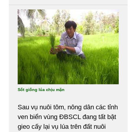
lai giai đoạn 2013-2020. NNVN đã
có cuộc trao đổi với ông Lê Hưng
Quốc, Phó Chủ tịch Hiệp hội
Thương mại giống cây trồng VN,
nguyên Cục trưởng Cục Khuyến
nông-khuyến lâm, Cục Nông
nghiệp về nhận định phát triển lúa
lai.
Sốt giống lúa chịu mặn
Sau vụ nuôi tôm, nông dân các tỉnh
ven biển vùng ĐBSCL đang tất bật
gieo cấy lại vụ lúa trên đất nuôi