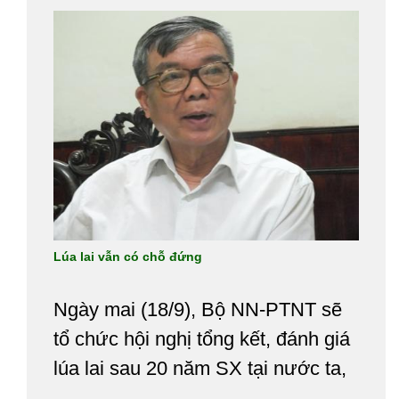
giống lúa lai luôn được duy trì ở
mức cao (từ 50-70%) tổng diện tích
lúa gieo cấy hàng năm của tỉnh.
Lúa lai vẫn có chỗ đứng
Ngày mai (18/9), Bộ NN-PTNT sẽ
tổ chức hội nghị tổng kết, đánh giá
lúa lai sau 20 năm SX tại nước ta,
đồng thời định hướng phát triển lúa