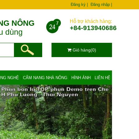
Đăng ký |
Đăng nhập |
NG NÔNG
Hỗ trợ khách hàng:
+84-913940686
êu dùng
Giỏ hàng(0)
ÔNG NGHỆ
CẨM NANG NHÀ NÔNG
HÌNH ẢNH
LIÊN HỆ