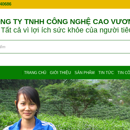
40686
NG TY TNHH CÔNG NGHỆ CAO VƯƠ
Tất cả vì lợi ích sức khỏe của người ti
TRANG CHỦ
GIỚI THIỆU
SẢN PHẨM
TIN TỨC
TIN C