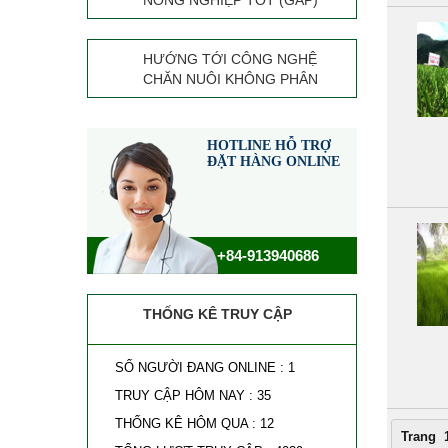
NÔNG NGHIỆP TỐT (GAP)
HƯỚNG TỚI CÔNG NGHỆ
CHĂN NUÔI KHÔNG PHÂN
HOTLINE HỖ TRỢ
ĐẶT HÀNG ONLINE
+84-913940686
THỐNG KÊ TRUY CẬP
SỐ NGƯỜI ĐANG ONLINE : 1
TRUY CẬP HÔM NAY : 35
THỐNG KÊ HÔM QUA : 12
Trang 