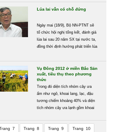
Lúa lai vẫn có chỗ đứng
Ngày mai (18/9), Bộ NN-PTNT sẽ
tổ chức hội nghị tổng kết, đánh giá
lúa lai sau 20 năm SX tại nước ta,
đồng thời định hướng phát triển lúa
lai giai đoạn 2013-2020. NNVN đã
có cuộc trao đổi với ông Lê Hưng
Quốc, Phó Chủ tịch Hiệp hội
Vụ Đông 2012 ở miền Bắc Sản
xuất, tiêu thụ theo phương
Thương mại giống cây trồng VN,
thức
nguyên Cục trưởng Cục Khuyến
Trong đó diện tích nhóm cây ưa
nông-khuyến lâm, Cục Nông nghiệp
ấm như ngô, khoai lang, lạc, đậu
về nhận định phát triển lúa lai.
tương chiếm khoảng 40% và diện
tích nhóm cây ưa lạnh gồm khoai
tây, rau đậu các loại khoảng 60%.
Giá trị sản xuất bình quân đạt 30-
Trang 7
Trang 8
Trang 9
Trang 10
30 triệu đồng/ha. Hiện Bộ Nông