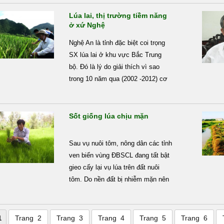
Lúa lai, thị trường tiềm năng
ở xứ Nghệ
Nghệ An là tỉnh đặc biệt coi trọng
SX lúa lai ở khu vực Bắc Trung
bộ. Đó là lý do giải thích vì sao
trong 10 năm qua (2002 -2012) cơ
cấu giống lúa lai luôn được duy trì
ở mức cao (từ 50-70%) tổng diện
tích lúa gieo cấy hàng năm của
Sốt giống lúa chịu mặn
tỉnh.
Sau vụ nuôi tôm, nông dân các tỉnh
ven biển vùng ĐBSCL đang tất bật
gieo cấy lại vụ lúa trên đất nuôi
tôm. Do nền đất bị nhiễm mặn nên
các giống có khả năng chịu mặn
cao được nhiều nông dân lựa chọn
để SX dẫn đến sốt giống...
Trang 2
Trang 3
Trang 4
Trang 5
Trang 6
1