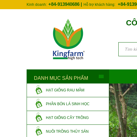
+84-913940686 |
+84-9139
Kinh doanh:
Hỗ trợ khách hàng:
CÔ
DANH MỤC SẢN PHẨM
HẠT GIỐNG RAU MẦM
PHÂN BÓN LÁ SINH HỌC
HẠT GIỐNG CÂY TRỒNG
NUÔI TRỒNG THỦY SẢN